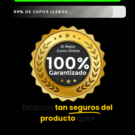
89% DE CUPOS LLENOS...
Estamos
tan
seguros
del
producto
que
>