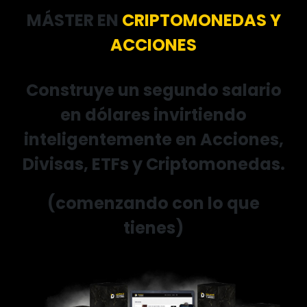
MÁSTER EN
CRIPTOMONEDAS Y
ACCIONES
Construye un segundo salario
en dólares invirtiendo
inteligentemente en Acciones,
Divisas, ETFs y Criptomonedas.
(comenzando con lo que
tienes)