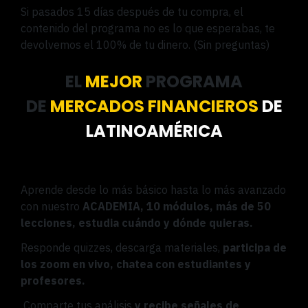
Si pasados ​​15 días después de tu compra, el
contenido del programa no es lo que esperabas, te
devolvemos el 100% de tu dinero. (Sin preguntas)
EL
MEJOR
PROGRAMA
DE
MERCADOS FINANCIEROS
DE
LATINOAMÉRICA
Aprende desde lo más básico hasta lo más avanzado
con nuestro
ACADEMIA,
10 módulos,
más de 50
lecciones, estudia cuándo y dónde quieras.
Responde quizzes, descarga materiales,
participa de
los zoom en vivo, chatea con estudiantes y
profesores.
Comparte tus análisis
y recibe señales de