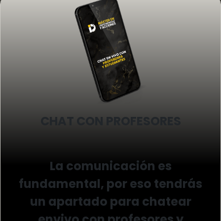
CHAT CON PROFESORES
La comunicación es
fundamental, por eso tendrás
un apartado para chatear
envivo con profesores y