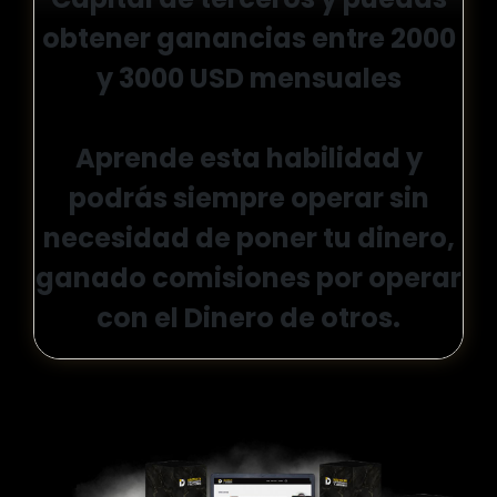
obtener ganancias entre 2000
y 3000 USD mensuales
Aprende esta habilidad y
podrás siempre operar sin
necesidad de poner tu dinero,
ganado comisiones por operar
con el Dinero de otros.