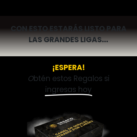
CON ESTO ESTARÁS LISTO PARA
LAS GRANDES LIGAS...
¡ESPERA!
O
btén estos Regalos si
ingresas hoy