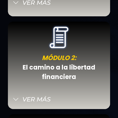
VER MÁS
MÓDULO 2:
El camino a la libertad
financiera
VER MÁS