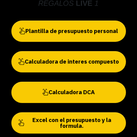
REGALOS
LIVE
1
Plantilla de presupuesto personal
Calculadora de interes compuesto
Calculadora DCA
Excel con el presupuesto y la
formula.